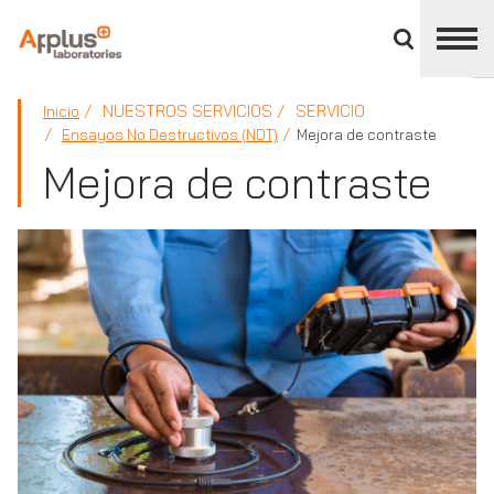
Cerrar
panel
de
APPLUS+
división
NUESTROS SERVICIOS
SERVICIO
Inicio
Ensayos No Destructivos (NDT)
Mejora de contraste
Mejora de contraste