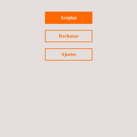
Aceptar
Rechazar
Inspecciones Remotas NDT
Ajustes
Ensayos por ultrasonidos (UT)