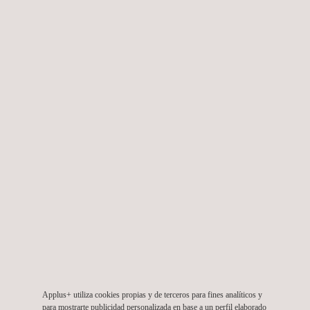
estrechamente con nuestros clientes para garantizar que
sus productos cumplan con los estándares de seguridad
más exigentes y obtengan las certificaciones necesarias
para su inclusión en los catálogos de productos TIC
seguros.
ENSAYOS DE PRODUCTOS ELÉCTRICOS Y
ELECTRÓNICOS
Más allá de la ciberseguridad, Applus+ Laboratories
también puede ofrecer servicios de ensayos de EMC,
climáticos y de vibraciones para evaluar productos
eléctricos y electrónicos bajo los principales estándares del
sector aeroespacial y defensa, como
RTCA DO-160
,
MIL-
STD 461, MIL-STD 810 y MIL-STD 464
, entre otros.
Applus+ utiliza cookies propias y de terceros para fines analíticos y
para mostrarte publicidad personalizada en base a un perfil elaborado