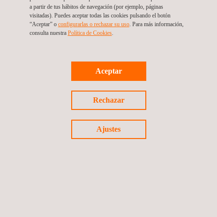
a partir de tus hábitos de navegación (por ejemplo, páginas
visitadas). Puedes aceptar todas las cookies pulsando el botón
“Aceptar” o
configurarlas o rechazar su uso
. Para más información,
consulta nuestra
Política de Cookies
. ​
SOLICITE PRESUPUESTO
Aceptar
Rechazar
SERVICIOS RELACIONADOS A CYBERSEGURIDAD PARA
EL SECTOR DEFENSA
Ajustes