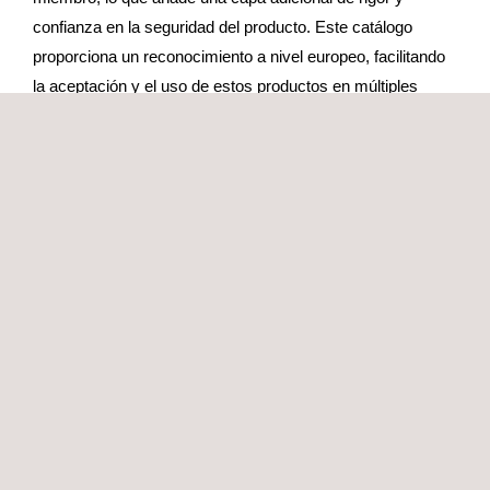
confianza en la seguridad del producto. Este catálogo
proporciona un reconocimiento a nivel europeo, facilitando
la aceptación y el uso de estos productos en múltiples
estados miembros de la UE.
Catálogo de Productos de Seguridad de la
OTAN (NIAPC)
El
Catálogo de Productos de Seguridad de las TIC de la
OTAN (NIAPC)
proporciona a las naciones de la OTAN y a
los organismos civiles y militares de la OTAN un catálogo
de productos de seguridad de la información, incluyendo
productos criptográficos que están en uso o disponibles
para su adquisición.
ÁREAS DE ESPECIALIZACIÓN EN
CIBERSEGURIDAD PARA DEFENSA
Evaluamos principalmente productos para sistemas de