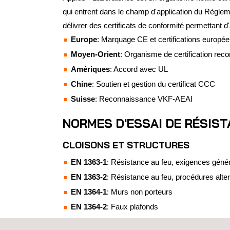
qui entrent dans le champ d'application du Règlem
délivrer des certificats de conformité permettant 
Europe
: Marquage CE et certifications europée
Moyen-Orient
: Organisme de certification re
Amériques
: Accord avec UL
Chine
: Soutien et gestion du certificat CCC
Suisse
: Reconnaissance VKF-AEAI
NORMES D'ESSAI DE RÉSIST
CLOISONS ET STRUCTURES
EN 1363-1
: Résistance au feu, exigences géné
EN 1363-2
: Résistance au feu, procédures alter
EN 1364-1
: Murs non porteurs
EN 1364-2
: Faux plafonds
EN 1364-3-4
: Murs-rideaux