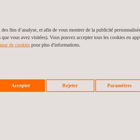
et de la chaleur
T SPÉCIALISÉS
 des fins d’analyse, et afin de vous montrer de la publicité personnalisé
s que vous avez visitées). Vous pouvez accepter tous les cookies en ap
tique de cookies
pour plus d'informations.
)
Accepter
Rejeter
Paramètres
tents
-vente