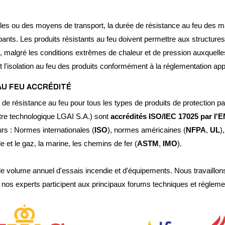
s ou des moyens de transport, la durée de résistance au feu des matér
upants. Les produits résistants au feu doivent permettre aux structur
 malgré les conditions extrêmes de chaleur et de pression auxquelle
 et l'isolation au feu des produits conformément à la réglementation app
AU FEU ACCRÉDITÉ
e résistance au feu pour tous les types de produits de protection pas
tre technologique LGAI S.A.) sont
accrédités ISO/IEC 17025 par l'
rs : Normes internationales (
ISO
), normes américaines (
NFPA
,
UL
)
le et le gaz, la marine, les chemins de fer (
ASTM
,
IMO
).
olume annuel d'essais incendie et d'équipements. Nous travaillons d
 nos experts participent aux principaux forums techniques et régleme