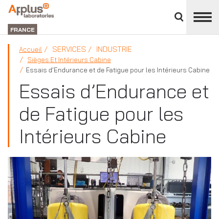
Fermer
DIVISION
le
LABORATORIES
FRANCE
panneau
des
SERVICES
INDUSTRIE
Accueil
divisions
Sièges Et Intérieurs Cabine
Essais d’Endurance et de Fatigue pour les Intérieurs Cabine
Essais d’Endurance et
de Fatigue pour les
Intérieurs Cabine