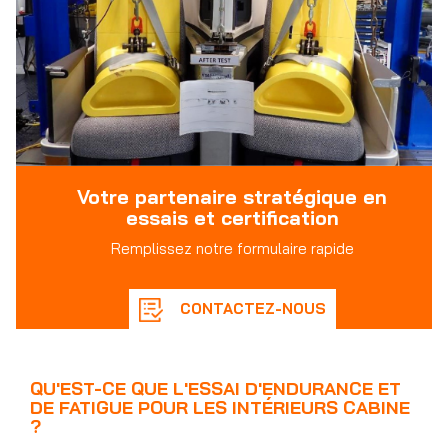
Votre partenaire stratégique en
essais et certification
Remplissez notre formulaire rapide
CONTACTEZ-NOUS
QU'EST-CE QUE L'ESSAI D'ENDURANCE ET
DE FATIGUE POUR LES INTÉRIEURS CABINE
?