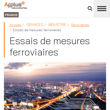
Fermer
DIVISION
le
LABORATORIES
FRANCE
panneau
des
SERVICES
INDUSTRIE
Accueil
Ferroviaires
divisions
Essais de mesures ferroviaires
Essais de mesures
ferroviaires