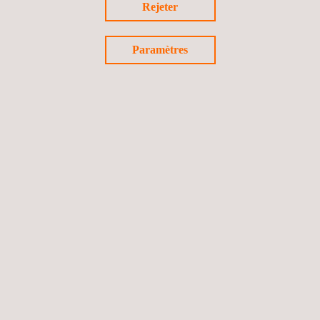
Rejeter
Paramètres
Résistance au feu des composants ferroviaires
Essais de structures