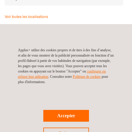
Voir toutes les localisations
QPS (Laboratories Division), Les Pays-Bas, Barneveld
Anthonie Fokkerstraat 10
3772 MR
Barneveld
Gelderland
Pays-
Applus+ utilise des cookies propres et de tiers à des fins d’analyse,
Bas
et afin de vous montrer de la publicité personnalisée en fonction d’un
Tel.:
+31 85 08 13 128
profil élaboré à partir de vos habitudes de navigation (par exemple,
les pages que vous avez visitées). Vous pouvez accepter tous les
Web:
https://www.appluslaboratories.com
cookies en appuyant sur le bouton "Accepter" ou
configurer ou
Contact us
refuser leur utilisation
. Consultez notre
Politique de cookies
pour
plus d'informations.
QPS Europe B.V.
Restons connectés
Accepter