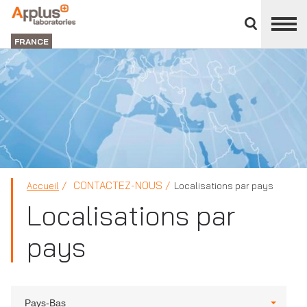
Fermer
DIVISION
le
LABORATORIES
FRANCE
panneau
des
divisions
CONTACTEZ-NOUS
Accueil
Localisations par pays
Localisations par
pays
Pays-Bas