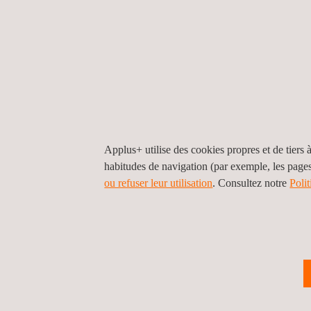
56A Head Street
L9H 3H7
Dundas
Ontario
Cana
Tel.:
+1 905 627-1302
Contact us
N-Ray Industries, Inc.
Lightship Security (Laboratories Division), C
Ottawa, Ontario
Applus+ utilise des cookies propres et de tiers à
habitudes de navigation (par exemple, les page
150 Isabella Street - Office 1101
ON K1S 1V7
Ot
ou refuser leur utilisation
. Consultez notre
Poli
Ontario
Canada
Tel.:
+1 613 512-1070
Contact us
Lightship Security, Inc.
QPS (Laboratories Division), Canada, Toronto
Ontario