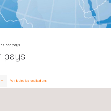
ons par pays
r pays
Voir toutes les localisations
da,
Applus+ NRAY (Laboratories Division), Canada,
Hamilton, Ontario