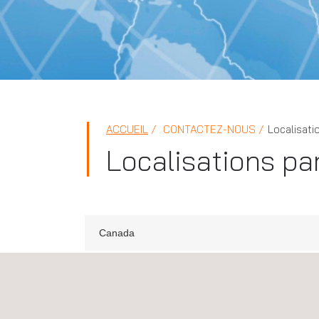
ACCUEIL
CONTACTEZ-NOUS
Localisati
Localisations pa
Canada
Applus+ NRAY (Laboratories Division), Cana
Dundas, Ontario