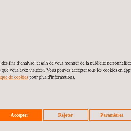
da
1280 Main Street
L8S 4K1
Hamilton
Ontario
Canada
Tel.:
+1 905 627-1302
Contact us
Nray Services Inc.
anada,
Lightship Security (Laboratories Division), Canada,
Vancouver, British Columbia
 des fins d’analyse, et afin de vous montrer de la publicité personnalisé
s que vous avez visitées). Vous pouvez accepter tous les cookies en ap
tawa
555 Burrard Street - 1st floor
BC V7X 1M3
Vancouver
tique de cookies
pour plus d'informations.
British Columbia
Canada
Tel.:
+1 604 343-4960
Contact us
Lightship Security, Inc.
Accepter
Rejeter
Paramètres
,