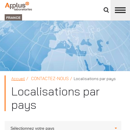
Fermer
DIVISION
le
LABORATORIES
FRANCE
panneau
des
divisions
CONTACTEZ-NOUS
Accueil
Localisations par pays
Localisations par
pays
Sélectionnez votre pays