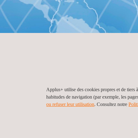
ACCUEIL
CONTACTEZ-NOUS
Localisati
Localisations pa
Applus+ utilise des cookies propres et de tiers à
habitudes de navigation (par exemple, les page
Colombie
ou refuser leur utilisation
. Consultez notre
Poli
Applus+ Certification, Colombie, Bogota
Diagonal Calle 71 A Bis No. 20-69
Bogota D.C.