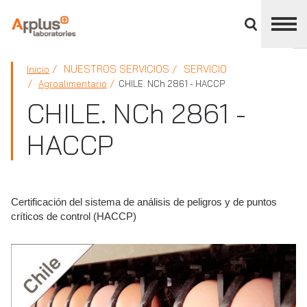
Cerrar
panel
de
APPLUS+
división
NUESTROS SERVICIOS
SERVICIO
Inicio
Agroalimentario
CHILE. NCh 2861 - HACCP
CHILE. NCh 2861 -
HACCP
Certificación del sistema de análisis de peligros y de puntos
críticos de control (HACCP)