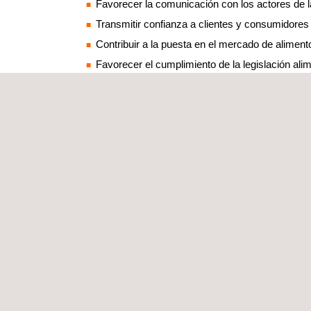
Favorecer la comunicación con los actores de l
Transmitir confianza a clientes y consumidores 
Contribuir a la puesta en el mercado de aliment
Favorecer el cumplimiento de la legislación alim
¿POR QUÉ CON APPLUS+ CERTIFICATION
Applus+ Certification es una entidad independient
continua.
Analizamos las necesidades de los clientes para 
a la hora de evaluar la conformidad en su organiz
Nuestros equipos desarrollan planes específicos de
Nuestra presencia internacional, nuestro extenso p
necesidades de su organización.