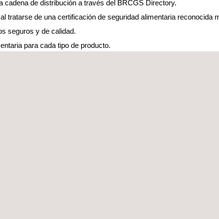
a cadena de distribución a través del BRCGS Directory.
al tratarse de una certificación de seguridad alimentaria reconocida
os seguros y de calidad.
entaria para cada tipo de producto.
?
e y de reconocido prestigio que tiene por objetivo ayudar a las orga
que nuestros auditores, especialistas en cada sector de actividad, 
ación.
 certificación en función de la estructura, los procesos y las activid
ortafolio de productos y nuestras acreditaciones nos permiten presta