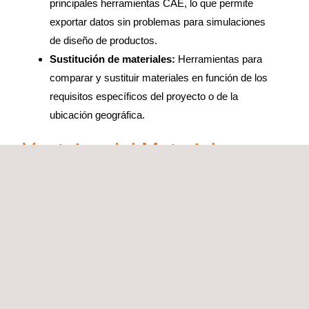
principales herramientas CAE, lo que permite
exportar datos sin problemas para simulaciones
de diseño de productos.
Sustitución de materiales:
Herramientas para
comparar y sustituir materiales en función de los
requisitos específicos del proyecto o de la
ubicación geográfica.
Ventajas del Materials
Workspace
Materials Workspace ofrece importantes ventajas que
mejoran la eficiencia, la colaboración y la toma de
decisiones en todos los departamentos:
Eficacia:
El acceso rápido a los datos de
materiales reduce el tiempo dedicado a buscar
información, lo que acelera el desarrollo de