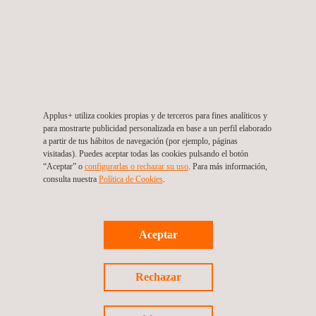
Laboratories y Materials
Workspace?
Elegir Applus+ Laboratories y Materials Workspace
significa asociarse con un líder en
innovación digital
y
gestión de materiales, reconocido por mejorar la
Applus+ utiliza cookies propias y de terceros para fines analíticos y
eficiencia y el desarrollo de productos en todos los
para mostrarte publicidad personalizada en base a un perfil elaborado
a partir de tus hábitos de navegación (por ejemplo, páginas
sectores. Con una amplia experiencia en soluciones de
visitadas). Puedes aceptar todas las cookies pulsando el botón
ensayos, certificación y datos de materiales, ofrecemos
“Aceptar” o
configurarlas o rechazar su uso
. Para más información,
consulta nuestra
Política de Cookies
. ​
una plataforma que se integra perfectamente en tus
flujos de trabajo actuales, garantizando que tu equipo
pueda pasar fácilmente a un sistema de gestión de
Aceptar
materiales totalmente digitalizado.
Nuestro compromiso con la innovación y la calidad está
Rechazar
respaldado por el reconocimiento del sector, y nuestras
soluciones se actualizan constantemente para cumplir