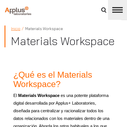
Cerrar
panel
de
APPLUS+
división
Inicio
Materials Workspace
Materials Workspace
¿Qué es el Materials
Workspace?
El
Materials Workspace
es una potente plataforma
digital desarrollada por Applus+ Laboratories,
diseñada para centralizar y racionalizar todos los
datos relacionados con los materiales dentro de una
organización. Aborda los retos habituales a los que