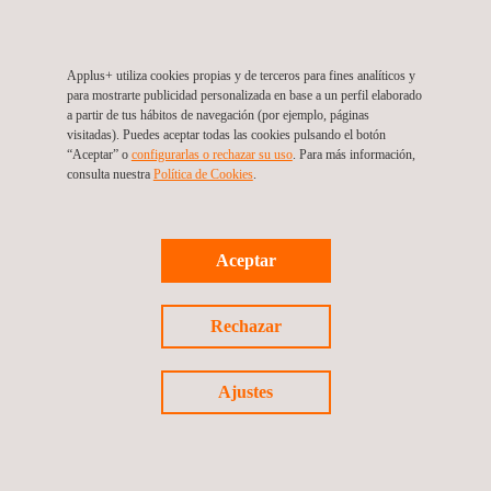
mejora continua con
más de 3.000 proyectos
verificados en 60 países.
Acreditada por:
Applus+ utiliza cookies propias y de terceros para fines analíticos y
para mostrarte publicidad personalizada en base a un perfil elaborado
a partir de tus hábitos de navegación (por ejemplo, páginas
Entidad Nacional de Acreditación
según
visitadas). Puedes aceptar todas las cookies pulsando el botón
criterios recogidos en la norma UNE-EN-ISO/IEC
“Aceptar” o
configurarlas o rechazar su uso
. Para más información,
consulta nuestra
Política de Cookies
. ​
17029, para las actividades de Régimen Europeo
de Comercio de Derechos de Emisión de Gases
Efecto Invernadero, bajo número de acreditación
Aceptar
6/VV030.
UNFCCC como DOE designada
para la
verificación y validación de Mecanismos de
Rechazar
Desarrollo Limpio (MDL) desde el año 2009.
Ajustes
Nuestra suite Digital+, que incluye
Materials Portal
,
Live
Testing
, entre otras herramientas, está diseñada para
salvar la distancia entre las metodologías tradicionales y
el futuro de la innovación digital. Proporcionamos datos