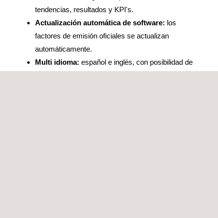
tendencias, resultados y KPI's.
Actualización automática de software:
los
factores de emisión oficiales se actualizan
automáticamente.
Multi idioma:
español e inglés, con posibilidad de
ampliar a otros idiomas.
Ventajas de Carbon
Footprint Monitor
El uso de la herramienta Carbon Footprint Monitor tiene
las siguientes ventajas:
Evaluar el impacto medioambiental:
saber de
primera mano el volumen real de emisiones de
efecto invernadero que genera tu actividad
empresarial.