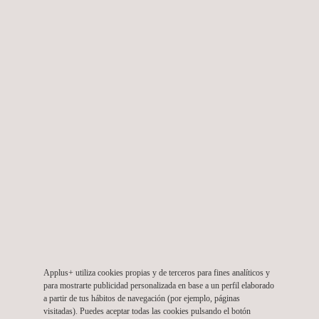
Las simulaciones térmicas ayudan a garantizar la
durabilidad de los materiales, que las juntas no presenten
fugas y que los sistemas de bombeo puedan funcionar con
eficacia, incluso a temperatura y viscosidad medias. Estos
son algunos de los servicios de ensayo específicos que
Applus+ CFI ofrece para garantizar que así sea:
Ensayos de presión de impulsos de agua, aire y aceite.
Ensayos de resistencia a la tracción, fuerza de inserción
y fuerza de extracción.
Ensayos de resistencia a la rotura y de presión.
Estanqueidad: ensayo de fugas, vacío y ciclos de
temperatura.
ENSAYOS PARA OTROS COMPONENTES DE
AUTOMOCIÓN
Applus+ CFI puede realizar tanto ensayos
Applus+ utiliza cookies propias y de terceros para fines analíticos y
medioambientales, como ensayos personalizados de
para mostrarte publicidad personalizada en base a un perfil elaborado
rendimiento y durabilidad en una amplia gama de
a partir de tus hábitos de navegación (por ejemplo, páginas
visitadas). Puedes aceptar todas las cookies pulsando el botón
componentes, esto incluye: