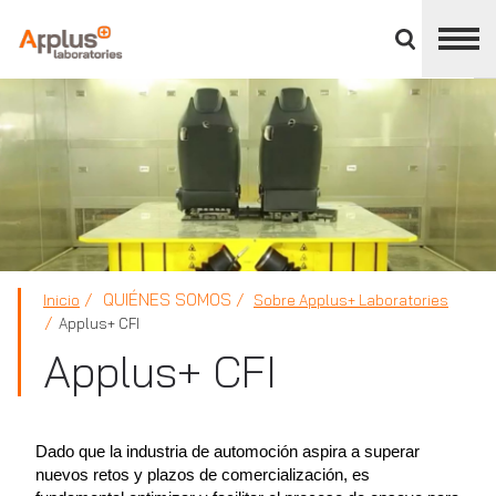
Cerrar
panel
de
APPLUS+
división
QUIÉNES SOMOS
Inicio
Sobre Applus+ Laboratories
Applus+ CFI
Applus+ CFI
Dado que la industria de automoción aspira a superar
nuevos retos y plazos de comercialización, es