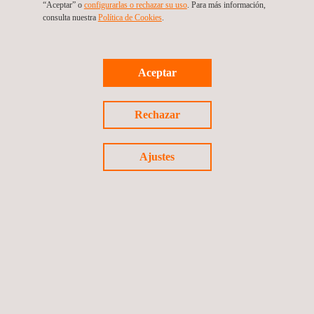
“Aceptar” o
configurarlas o rechazar su uso
. Para más información,
Techos solares
consulta nuestra
Política de Cookies
. ​
Limpiaparabrisas y lavaparabrisas
Módulos de control de carrocería (BCM)
Guanteras
Aceptar
Parasoles
Barras transversales
Amortiguadores
Rechazar
Ajustes