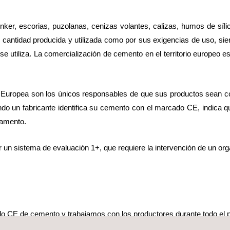
ker, escorias, puzolanas, cenizas volantes, calizas, humos de sílice
r cantidad producida y utilizada como por sus exigencias de uso, si
se utiliza. La comercialización de cemento en el territorio europeo 
n Europea son los únicos responsables de que sus productos sean co
do un fabricante identifica su cemento con el marcado CE, indica 
lamento.
n sistema de evaluación 1+, que requiere la intervención de un organ
o CE de cemento y trabajamos con los productores durante todo el 
ma de evaluación 1+ y a las normas armonizadas: