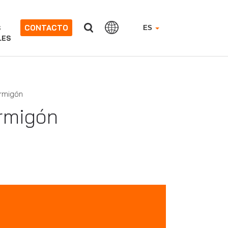
CONTACTO
S
ES
LES
ormigón
rmigón