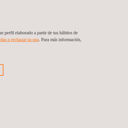
n perfil elaborado a partir de tus hábitos de
rlas o rechazar su uso
. Para más información,
icaciones y miles de ensayos de múltiples
rica