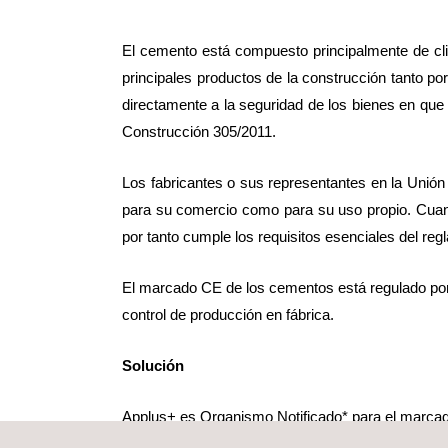
El cemento está compuesto principalmente de clin
principales productos de la construcción tanto po
directamente a la seguridad de los bienes en que 
Construcción 305/2011.
Los fabricantes o sus representantes en la Unió
para su comercio como para su uso propio. Cuan
por tanto cumple los requisitos esenciales del reg
El marcado CE de los cementos está regulado por u
control de producción en fábrica.
Solución
Applus+ es Organismo Notificado* para el marcad
marcado CE del cemento está basado en el siste