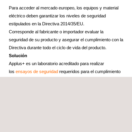
Para acceder al mercado europeo, los equipos y material
eléctrico deben garantizar los niveles de seguridad
estipulados en la Directiva 2014/35/EU.
Corresponde al fabricante o importador evaluar la
seguridad de su producto y asegurar el cumplimiento con la
Directiva durante todo el ciclo de vida del producto.
Solución
Applus+ es un laboratorio acreditado para realizar
los
ensayos de seguridad
requeridos para el cumplimiento
con la Directiva de Baja Tensión, un requisito obligatorio
para el Marcado CE de productos eléctricos y
electrónicos. Para cada producto realizamos las
evaluaciones correspondientes, entre otras:
Accesibilidad a partes en tensión.
Potencia y calentamiento.
Verificación de aislamientos.