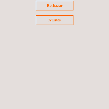
Rechazar
Ajustes
SOLICITE PRESUPUESTO
Síguenos
©2026 Applus+
Política de privacidad