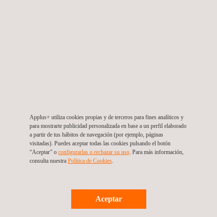
Construcción.
Funcionamiento anormal.
Ensayos de fuego sobre materiales.
Puesta a tierra.
Los informes de ensayos emitidos por Applus+ tienen un
reconocimiento internacional y son la base para el marcado
CE y la posterior comercialización de su producto.
2
Para ello, contamos con 2000 m
de laboratorios de
electricidad propios totalmente equipados y acreditados por
Applus+ utiliza cookies propias y de terceros para fines analíticos y
para mostrarte publicidad personalizada en base a un perfil elaborado
ENAC.
a partir de tus hábitos de navegación (por ejemplo, páginas
visitadas). Puedes aceptar todas las cookies pulsando el botón
“Aceptar” o
configurarlas o rechazar su uso
. Para más información,
Beneficios
consulta nuestra
Política de Cookies
. ​
Realizar con un solo partner, Applus+, todos los ensayos
necesarios para el marcado CE de su producto.
Reducir el tiempo de entrada al mercado de la Unión
Aceptar
Europea de su producto.