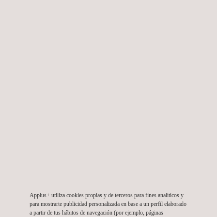
EVALUACIONES DE SEGURIDAD
INDEPENDIENTES DE HSM
Los casos de uso de los HSM son tan diversos como los
mercados en que se utiliza. En el caso que no se requiera
una certificación oficial, Applus+ también proporciona
servicios de evaluación independientes para aquellas
empresas que no requieran de un certificado, pero estén
focalizadas en asegurar un alto nivel de protección de su
producto. La exigencia y la duración de estas evaluaciones
se pueden adaptar a las necesidades del cliente, para que
sean asequibles y no pongan en peligro los plazos de
salida al mercado de los productos.
Applus+ utiliza cookies propias y de terceros para fines analíticos y
para mostrarte publicidad personalizada en base a un perfil elaborado
a partir de tus hábitos de navegación (por ejemplo, páginas