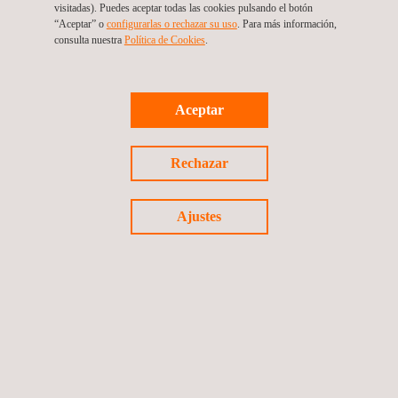
visitadas). Puedes aceptar todas las cookies pulsando el botón
“Aceptar” o
configurarlas o rechazar su uso
. Para más información,
consulta nuestra
Política de Cookies
. ​
SOLICITE PRESUPUESTO
Aceptar
Rechazar
SERVICIOS RELACIONADOS A EVALUACIONES DE
SEGURIDAD DE HSM
Ajustes