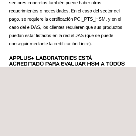
sectores concretos también puede haber otros
requerimientos o necesidades. En el caso del sector del
pago, se requiere la certificación PCI_PTS_HSM, y en el
caso del eIDAS, los clientes requieren que sus productos
puedan estar listados en la red eIDAS (que se puede
conseguir mediante la certificación Lince).
APPLUS+ LABORATORIES ESTÁ
ACREDITADO PARA EVALUAR HSM A TODOS
LOS NIVELES
Applus+ Laboratories puede ofrecer todos los niveles de
seguridad
Common Criteria
requeridos por los estándares
de HSM, Lince o PCI_PTS_HSM. Applus+ es además uno
los pocos laboratorios en el mundo acreditado para realizar
evaluaciones de los dominios SOGIS ”Smart card and
similar devices” y “Hardware Devices with Security
Boxes”.