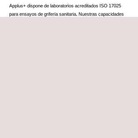
Applus+ dispone de laboratorios acreditados ISO 17025
para ensayos de grifería sanitaria. Nuestras capacidades
de ensayo incluyen entre otras:
Caudal
Estanqueidad
Resistencia a la presión
Resistencia mecánica
Durabilidad mecánica del dispositivo de control, del
inversor y de los caños giratorios
Revestimientos y adherencia
Características acústicas
Para cada tipo de producto, nuestro equipo identifica la
normativa aplicable:
EN 817: Mezcladores mecánicos
EN 200: Grifos simples y mezcladores
EN 816: Grifos de cierre automático