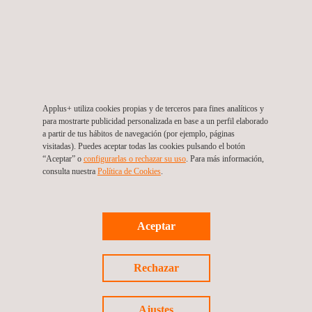
EN 1111: Mezcladores termostáticos
EN 15091: Grifería electrónica
En nuestro laboratorio también ensayamos otros
accesorios de grifería:
EN 246: Reguladores de chorro
Applus+ utiliza cookies propias y de terceros para fines analíticos y
EN 1112: Cabezal de duchas
para mostrarte publicidad personalizada en base a un perfil elaborado
EN 1113: Flexibles de ducha
a partir de tus hábitos de navegación (por ejemplo, páginas
visitadas). Puedes aceptar todas las cookies pulsando el botón
Applus+ lleva más de 25 años trabajando con fabricantes
“Aceptar” o
configurarlas o rechazar su uso
. Para más información,
consulta nuestra
Política de Cookies
. ​
de grifería sanitaria. Hemos ensayado miles de productos y
nuestros expertos participan activamente en los fórums de
estandarización y certificación europeos.
Aceptar
Beneficios
Mejorar la calidad de su producto, reducir los costes por
Rechazar
no-calidad y los incidentes post-venta.
Verificar la conformidad de su producto con los
estándares europeos e internacionales
Ajustes