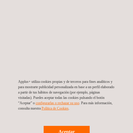
Las nuevas especificaciones de ensayo van a requerir
laboratorios más especializados, capaces de ensayar las
últimas innovaciones. Por ejemplo, como los ciclos climáticos
pueden durar hasta dos meses, así que es habitual ensayar
múltiples muestras en paralelo. Ahora, las capacidades de
disipación de calor será una vara de medir sobre la capacidad
real de un laboratorio para ensayar diferentes muestras en una
sola cámara.
Applus+ utiliza cookies propias y de terceros para fines analíticos y
Secuencias de ensayo completes para calentadores
para mostrarte publicidad personalizada en base a un perfil elaborado
a partir de tus hábitos de navegación (por ejemplo, páginas
eléctricos y otros componentes de alto voltaje
visitadas). Puedes aceptar todas las cookies pulsando el botón
“Aceptar” o
configurarlas o rechazar su uso
. Para más información,
Nuestras instalaciones cuentan todos los equipos necesarios
consulta nuestra
Política de Cookies
. ​
para ensayar la secuencia completa de ensayos para
componentes HV:
Ensayos de EMC, eléctricos y de
vibraciones.
Aceptar