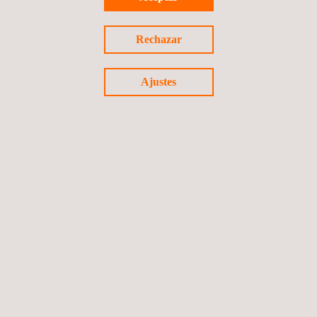
Contáctanos para más información.
Rechazar
Ajustes
Volver a noticias
Noticia anterior
Siguiente noticia
Síguenos
©2026 Applus+