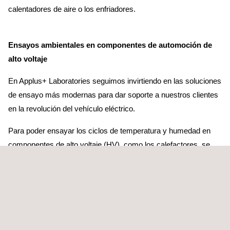
calentadores de aire o los enfriadores.
Ensayos ambientales en componentes de automoción de
alto voltaje
En Applus+ Laboratories seguimos invirtiendo en las soluciones
de ensayo más modernas para dar soporte a nuestros clientes
en la revolución del vehículo eléctrico.
Para poder ensayar los ciclos de temperatura y humedad en
componentes de alto voltaje (HV), como los calefactores, se
necesitan equipos de ensayo de última generación. Nuestras
cámaras climáticas cuentan con gran capacidad de disipación
del calor para mantener las condiciones de ensayo mientras se
testean los calentadores en funcionamiento. Asimismo, están
equipadas con chillers para los ensayos de enfriadores.