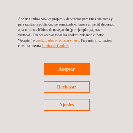
En septiembre, este nuevo motor eléctrico entrará en la fase de
verificación del producto. Applus+ 3C Test se encargará de
evaluar la propulsión eléctrica del motor en modo dinámico,
Applus+ utiliza cookies propias y de terceros para fines analíticos y
para mostrarte publicidad personalizada en base a un perfil elaborado
utilizando un nuevo dinamómetro móvil de alta potencia, que se
a partir de tus hábitos de navegación (por ejemplo, páginas
instalará en nuestro laboratorio de EMC del Reino Unido a
visitadas). Puedes aceptar todas las cookies pulsando el botón
“Aceptar” o
configurarlas o rechazar su uso
. Para más información,
finales de julio.
consulta nuestra
Política de Cookies
. ​
Este equipo nos permitirá ensayar motores de vehículos
eléctricos con el sistema en marcha, evitando la necesidad de
Aceptar
bloquear el rotor durante el ensayo. El modo de ensayo
dinámico permite obtener una correlación excelente con
Rechazar
prestaciones que ofrecerá el motor - a nivel de compatibilidad
electromagnética - cuando se ensaye el vehículo completo.
Ajustes