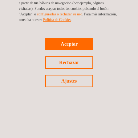
a partir de tus hábitos de navegación (por ejemplo, páginas
visitadas). Puedes aceptar todas las cookies pulsando el botón
“Aceptar” o
configurarlas o rechazar su uso
. Para más información,
consulta nuestra
Política de Cookies
. ​
Aceptar
Volver a innovación
Rechazar
Proyecto anterior
Siguiente proyecto
Ajustes
Síguenos