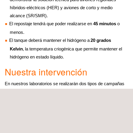
híbridos-eléctricos (HER) y aviones de corto y medio
alcance (SR/SMR).
El repostaje tendrá que poder realizarse en
45 minutos
o
menos.
El tanque deberá mantener el hidrógeno a
20 grados
Kelvin
, la temperatura criogénica que permite mantener el
hidrógeno en estado líquido.
Nuestra intervención
En nuestros laboratorios se realizarán dos tipos de campañas
de ensayo:
De un lado se caracterizarán
los materiales
utilizados para
construir el tanque. Para simular el contacto del H2 en
condiciones criogénicas con los nuevos materiales avanzados,
de bajo peso y alta resistencia, las muestras se someterán a un