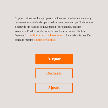
transformador en el rendimiento de las aeronaves en la década
de 2030.
Applus+ utiliza cookies propias y de terceros para fines analíticos y
para mostrarte publicidad personalizada en base a un perfil elaborado
Ejerce como centro neurálgico de nuevas ideas e innovaciones
a partir de tus hábitos de navegación (por ejemplo, páginas
audaces: actuando en el centro de un ecosistema amplio y
visitadas). Puedes aceptar todas las cookies pulsando el botón
“Aceptar” o
configurarlas o rechazar su uso
. Para más información,
diverso de agentes de toda Europa, que van desde la
consulta nuestra
Política de Cookies
. ​
comunidad aeronáutica, las PYME pioneras, los centros de
investigación y el mundo académico.
Aceptar
Como asociación público-privada europea, Clean Aviation lleva
la ciencia aeronáutica más allá de los límites de la imaginación
mediante la creación de nuevas tecnologías que reducirán
Rechazar
significativamente el impacto de la aviación en el planeta,
permitiendo a las generaciones futuras disfrutar de los
Ajustes
beneficios sociales y económicos del transporte aéreo en el
futuro.