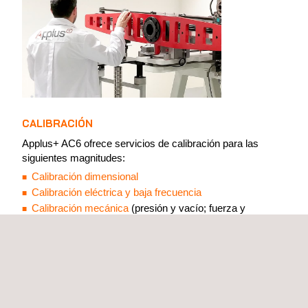
CALIBRACIÓN
Applus+ AC6 ofrece servicios de calibración para las
siguientes magnitudes:
Calibración dimensional
Calibración eléctrica y baja frecuencia
Calibración mecánica
(presión y vacío; fuerza y
momento; masa; dureza)
Temperatura y humedad
Tiempo y frecuencia
Calibración de alta tensión
También ofrece el servicio de
calibración in situ
, extensible