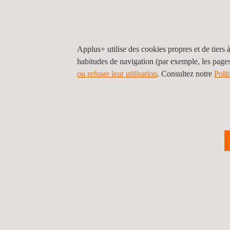
SYSTÈME DE CONTRÔLE D'APPLUS+ TST
Nous disposons de notre propre système de contrôl
Applus+ utilise des cookies propres et de tiers à
TST, est indépendant du système de contrôle du tun
habitudes de navigation (par exemple, les page
l'enregistrement des paramètres mesurés.
ou refuser leur utilisation
. Consultez notre
Poli
MARQUAGE CE
Les fabricants ou distributeurs de systèmes mécan
doivent démontrer leur conformité à la norme EN 
La version la plus récente de la norme, EN 12101-3
doivent avoir été testés selon cette nouvelle versi
POURQUOI CHOISIR LES LABORATOIRES AP
La plupart des fabricants disposent d'une large ga
étudient chaque projet pour identifier la voie optim