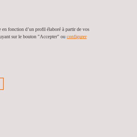
tème, installé dans les infrastructures d'Applus+
e en fonction d’un profil élaboré à partir de vos
du laboratoire pendant les essais ainsi que
puyant sur le bouton "Accepter" ou
configurer
ente dans les infrastructures ou les bâtiments
s produits dans l'Union européenne.
 date, tous les ventilateurs mis sur le marché
EURS ?
 les typologies des ventilateurs. Nos experts
 les modèles d'échantillons d'essai afin de