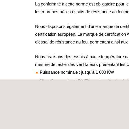
La conformité à cette norme est obligatoire pour 
les marchés où les essais de résistance au feu ne 
Nous disposons également d'une marque de certifi
certification européen. La marque de certification
d'essai de résistance au feu, permettant ainsi aux 
Nous réalisons des essais à haute température dan
mesure de tester des ventilateurs présentant les c
Puissance nominale : jusqu'à 1 000 KW
Diamètre maximal : 3 500 mm dans le circuit et
Tensions d'alimentation : 400 ÷ 6 900 V
Fréquence : 50-60 Hz
BANCS D'ESSAI POUR VENTILATEURS
Deux types de bancs d'essai sont disponibles pour le