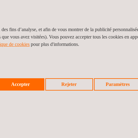
e situé dans une cabine de contrôle à l'intérieur du bâtiment. Ce sys
 des fins d’analyse, et afin de vous montrer de la publicité personnalisé
nel. Il permet la supervision et le contrôle de tous les équipements 
s que vous avez visitées). Vous pouvez accepter tous les cookies en ap
tique de cookies
pour plus d'informations.
iques d'extraction de fumée et de chaleur utilisés de manière perman
12101-3 pour pouvoir apposer le marquage CE et commercialiser leur
Accepter
Rejeter
Paramètres
:2015, a dépassé sa période de transition en avril 2017. Depuis cette
on.
PLUS+ POUR L'ESSAI ET LA CERTIFICATION DE VENTILAT
mme de produits avec des variations dans les tailles, les positions et
ale vers la certification du produit. Cette étude permet de sélectionner