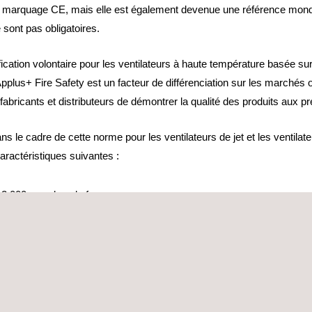
le marquage CE, mais elle est également devenue une référence mondia
sont pas obligatoires.
cation volontaire pour les ventilateurs à haute température basée s
 Applus+ Fire Safety est un facteur de différenciation sur les marché
fabricants et distributeurs de démontrer la qualité des produits aux pre
s le cadre de cette norme pour les ventilateurs de jet et les ventil
aractéristiques suivantes :
 2 000 mm dans le four
s essais de ventilation : le type à four et le type à circuit.