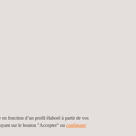
des technologies d'essais sur les intempéries
strie
e en fonction d’un profil élaboré à partir de vos
puyant sur le bouton "Accepter" ou
configurer