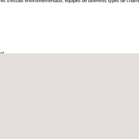
es d'essais environnementaux, équipés de différents types de chambr
ent
 ultraviolette
nement solaire
ASS (Highly Accelerated Life Test/Highly Accelerated Stress Screen
ÉDITÉS ISO/IEC 17025