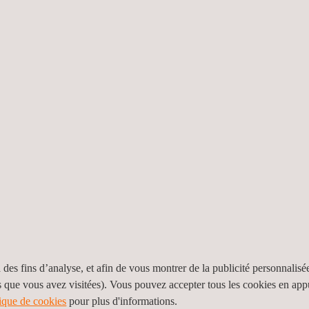
accrédités ISO/IEC 17025 et travaillent depuis plus de 20 ans avec 
'alarme intrusion (EN 50130, EN 50131, EN 23007, EN 54, etc.)
 etc.)
d'essais environnementaux et climatiques, les clients pourront :
 produits dans toutes les conditions environnementales
ts
mentations en vigueur ou aux exigences spécifiques du client/de l'indu
ité de leurs produits pendant toute leur durée de vie.
 des fins d’analyse, et afin de vous montrer de la publicité personnalisé
s que vous avez visitées). Vous pouvez accepter tous les cookies en ap
tique de cookies
pour plus d'informations.