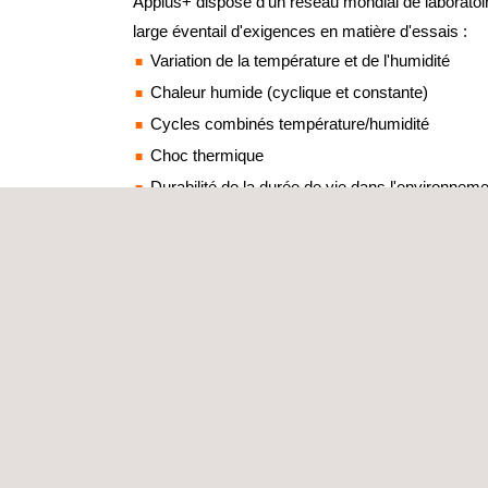
Applus+ dispose d'un réseau mondial de laboratoir
large éventail d'exigences en matière d'essais :
Variation de la température et de l'humidité
Chaleur humide (cyclique et constante)
Cycles combinés température/humidité
Choc thermique
Durabilité de la durée de vie dans l'environnem
Vieillissement accéléré par le xénon et la lumière
Échauffement des boîtiers sous l'effet du rayon
Résistance à la pluie et à la poussière (IEC)
Gaz corrosifs (SO
et ozone)
2
Brouillard salin/projections/brouillard
Corrosion cyclique
Programmes de fiabilité renforcée avec HALT/H
LABORATOIRES ENVIRONNEMENTAUX ACCR