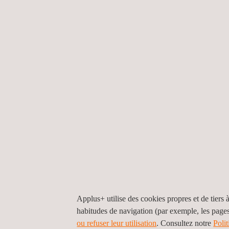
Les laboratoires environnementaux d'Applus+ sont 
dans un large éventail de secteurs, y compris :
l'industrie
les biens de consommation
Systèmes et composants d'alarme incendie et d
Automobile (normes OEM : VW, PSA, GM, JLR,
Aérospatiale (RTCA DO-160, MIL-STD-810)
AVANTAGES :
En s'associant à Applus+ pour réaliser une gamme 
Garantir la qualité et la fonctionnalité de leurs
Optimiser et améliorer la conception des produi
Certifier leurs produits conformément aux régle
Garantir la performance fonctionnelle et la fiabil
Applus+ utilise des cookies propres et de tiers à
habitudes de navigation (par exemple, les page
ou refuser leur utilisation
. Consultez notre
Poli