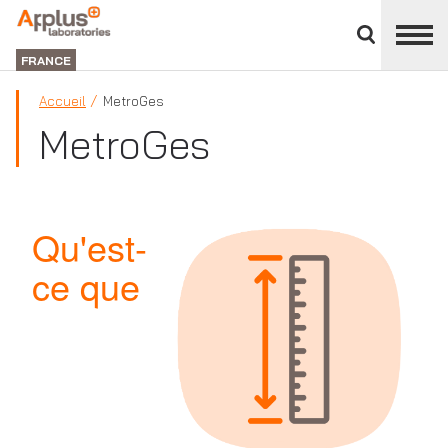
Fermer
DIVISION
le
LABORATORIES
FRANCE
panneau
des
Accueil
MetroGes
divisions
MetroGes
Qu'est-
ce que