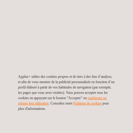
Tous les résultats de requêtes et enregistrements
d'équipements peuvent être exportés vers Excel
ou PDF, facilitant les rapports, le partage des
données et les analyses ultérieures.
Pourquoi choisir
Applus Laboratories et
MetroGes ?
Applus+ utilise des cookies propres et de tiers à des fins d’analyse,
En choisissant
Applus+ Laboratories
comme
et afin de vous montrer de la publicité personnalisée en fonction d’un
profil élaboré à partir de vos habitudes de navigation (par exemple,
partenaire, vous choisissez un
leader mondial
des
les pages que vous avez visitées). Vous pouvez accepter tous les
services de test, d'inspection et de certification. Nous
cookies en appuyant sur le bouton "Accepter" ou
configurer ou
refuser leur utilisation
. Consultez notre
Politique de cookies
pour
avons une
longue expérience
de nos
services de
plus d'informations.
métrologie en Espagne
, avec
6 laboratoires de
métrologie
dédiés à la
calibration des équipements et
à l'assurance qualité
.