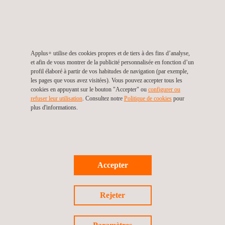
continuellement l’efficacité de la chaîne logistique.
Méthodologies personnalisées :
Adaptez les
cadres flexibles
de Homologa aux procédures
existantes ou nouvellement définies, afin que la
Applus+ utilise des cookies propres et de tiers à des fins d’analyse,
plateforme évolue en fonction des besoins et des
et afin de vous montrer de la publicité personnalisée en fonction d’un
objectifs de votre organisation.
profil élaboré à partir de vos habitudes de navigation (par exemple,
les pages que vous avez visitées). Vous pouvez accepter tous les
Pourquoi choisir Applus+
cookies en appuyant sur le bouton "Accepter" ou
configurer ou
refuser leur utilisation
. Consultez notre
Politique de cookies
pour
Certification et Homologa ?
plus d'informations.
En choisissant
Applus+ Certification
comme
partenaire, vous optez pour un leader mondial dans les
services de tests, d’inspection et de certification
Accepter
disposant d’une solide expérience dans le
développement
de solutions numériques sur mesure
Rejeter
pour renforcer l’excellence opérationnelle. Notre équipe
d’experts s’engage à garantir que nos clients puissent