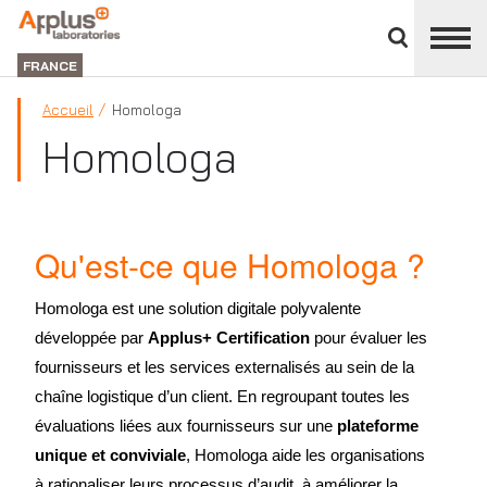
Fermer
DIVISION
le
LABORATORIES
FRANCE
panneau
des
Accueil
Homologa
divisions
Homologa
Qu'est-ce que Homologa ?
Homologa est une solution digitale polyvalente
développée par
Applus+ Certification
pour évaluer les
fournisseurs et les services externalisés au sein de la
chaîne logistique d’un client. En regroupant toutes les
évaluations liées aux fournisseurs sur une
plateforme
unique et conviviale
, Homologa aide les organisations
à rationaliser leurs processus d’audit, à améliorer la