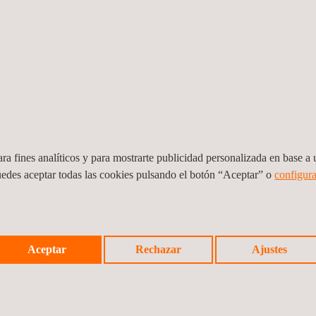
 Element Payment
ram - VCSP): Applus+ es laboratorio reconocido por Visa para realiza
ure elements.
pplication - VMPA): Applus+ es laboratorio reconocido por Visa para 
icaciones de pago en secure elements.
 mPOS
ra fines analíticos y para mostrarte publicidad personalizada en base a u
o reconocido por Visa para realizar los ensayos funcionales obligato
uedes aceptar todas las cookies pulsando el botón “Aceptar” o
configura
ones de pago de terminales mPOS Tap to Phone.
urar una rápida puesta en el mercado de soluciones de pago innovado
Aceptar
Rechazar
Ajustes
 evaluaciones de su solución de pago Visa para móviles.
ado como laboratorio independiente por varios esquemas de certificac
e soluciones, garantizando así su imparcialidad.