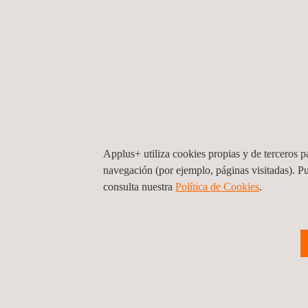
Visa Accredited Laboratory for Mobile Secure
Security Compliance
(Visa Chip Security Prog
soluciones de pago por movil basadas en sec
Functional Compliance
(Visa Mobile Payment A
para cumplir con los requisitos Visa para apl
Visa Accredited Laboratory for Tap-to-Phone
Applus+ utiliza cookies propias y de terceros pa
Functional Compliance
Applus+ es laboratori
navegación (por ejemplo, páginas visitadas). P
cumplir con los requisitos Visa para aplicaci
consulta nuestra
Política de Cookies
. ​
Beneficios:
Acelerar el proceso de certificación para aseg
Applus+, one-stop-shop para realizar todas las
Nota: Dado que Applus+ Laboratories está acredit
en el desarrollo de producto o la implementación d