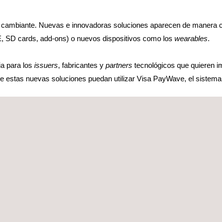
y cambiante. Nuevas e innovadoras soluciones aparecen de manera 
 SD cards, add-ons) o nuevos dispositivos como los
wearables
.
a para los
issuers
, fabricantes y
partners
tecnológicos que quieren i
ue estas nuevas soluciones puedan utilizar Visa PayWave, el sistema
gram
ra realizar los ensayos de seguridad y funcionales para conseguir l
n necesaria así como ocuparse de la gestión del proyecto con Visa.
ts
rio reconocido por Visa para realiza evaluaciones de seguridad de ap
torio reconocido por Visa para realizar los ensayos funcionales en dis
os ensayos funcionales de aplicaciones HCE (VISA HCE L2) con he