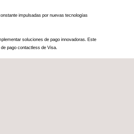
constante impulsadas por nuevas tecnologías
mplementar soluciones de pago innovadoras. Este
 de pago contactless de Visa.
a conformidad con el Visa Ready Program. Applus+
licaciones de pago por móvil basadas en un
positivos móviles habilitados para funcionar con
rramientas de ensayo aprobadas por Visa.