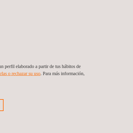
r las evaluaciones de seguridad obligatorias en
realizar los ensayos funcionales obligatorios
n perfil elaborado a partir de tus hábitos de
rios (Visa PayWave and Visa Cross-Testing) para
rlas o rechazar su uso
. Para más información,
ras.
ión, los ingenieros de Applus+ nunca participan