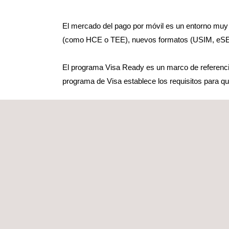
El mercado del pago por móvil es un entorno mu
(como HCE o TEE), nuevos formatos (USIM, eSE,
El programa Visa Ready es un marco de referenci
programa de Visa establece los requisitos para q
Laboratorio Reconocido para Visa Ready Pro
Applus+ Laboratories está reconocido por Visa pa
puede ayudar también a preparar la documentació
Visa Ready Program for Cloud-Based Paymen
Security Compliance
: Applus+ es un laborato
sistema en la nube.
Functional Compliance
: Applus+ es un labora
HCE (VISA HCE L1). Además también realizam