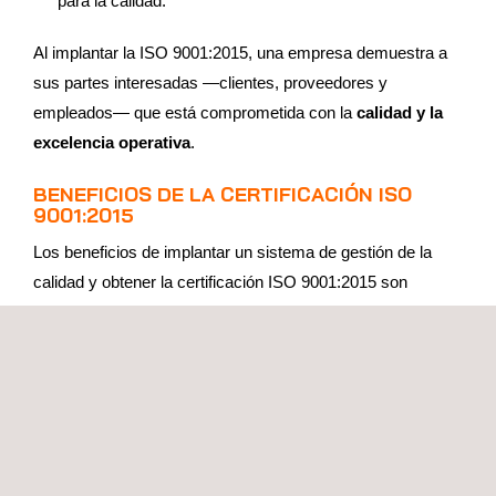
para la calidad.
Al implantar la ISO 9001:2015, una empresa demuestra a
sus partes interesadas —clientes, proveedores y
empleados— que está comprometida con la
calidad y la
excelencia operativa
.
BENEFICIOS DE LA CERTIFICACIÓN ISO
9001:2015
Los beneficios de implantar un sistema de gestión de la
calidad y obtener la certificación ISO 9001:2015 son
sustanciales, ayudando a mejorar el rendimiento y la
posición en el mercado:
Garantiza que las organizaciones operen con
estándares de calidad consistentes
, lo que se traduce
en mayor
satisfacción del cliente
y reducción de
quejas, devoluciones y costos asociados a la no
conformidad.