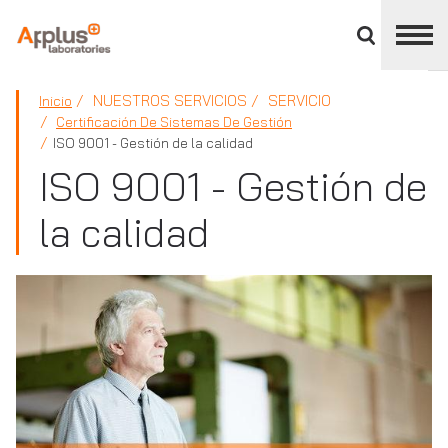
Cerrar
panel
de
APPLUS+
división
NUESTROS SERVICIOS
SERVICIO
Inicio
Certificación De Sistemas De Gestión
ISO 9001 - Gestión de la calidad
ISO 9001 - Gestión de
la calidad