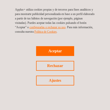
sector.
Applus+ utiliza cookies propias y de terceros para fines analíticos y
para mostrarte publicidad personalizada en base a un perfil elaborado
a partir de tus hábitos de navegación (por ejemplo, páginas
visitadas). Puedes aceptar todas las cookies pulsando el botón
“Aceptar” o
configurarlas o rechazar su uso
. Para más información,
consulta nuestra
Política de Cookies
. ​
SOLICITE PRESUPUESTO
Aceptar
Rechazar
SERVICIOS RELACIONADOS A ISO 9001 - GESTIÓN DE
LA CALIDAD
Ajustes