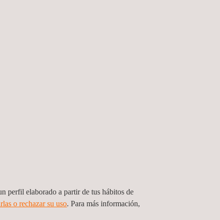
 LOS MATERIALES
sayos de materiales
, TestCart, desde donde se
 individual o a través de 179 TestPaks, unas
n perfil elaborado a partir de tus hábitos de
rlas o rechazar su uso
. Para más información,
as a construir una colección de datos fácilmente