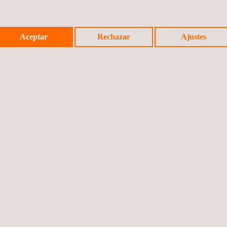
ecisa e intuitiva las propiedades de todos los materiales que utiliza 
Aceptar
Rechazar
Ajustes
E MATERIALES ESPUMOSOS