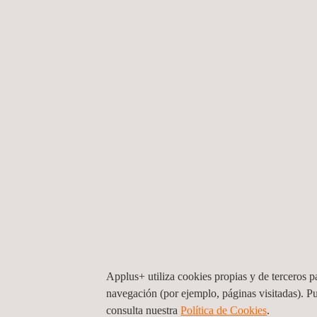
ASTM D3039
ASTM D5026
SOLUCIONES DIG
Nuestro Laboratorio de Estados Unidos, Applus+
pueden solicitar los ensayos por internet con un 
suites de ensayo especialmente diseñadas para g
Applus+ utiliza cookies propias y de terceros pa
navegación (por ejemplo, páginas visitadas). P
Applus+ DatapointLabs, también provee solucion
consulta nuestra
Política de Cookies
. ​