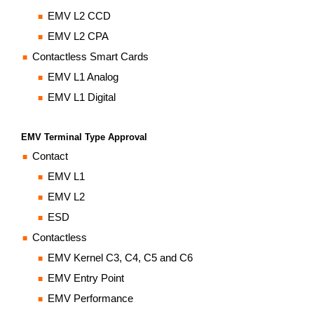
EMV L2 CCD
EMV L2 CPA
Contactless Smart Cards
EMV L1 Analog
EMV L1 Digital
EMV Terminal Type Approval
Contact
EMV L1
EMV L2
ESD
Contactless
EMV Kernel C3, C4, C5 and C6
EMV Entry Point
EMV Performance