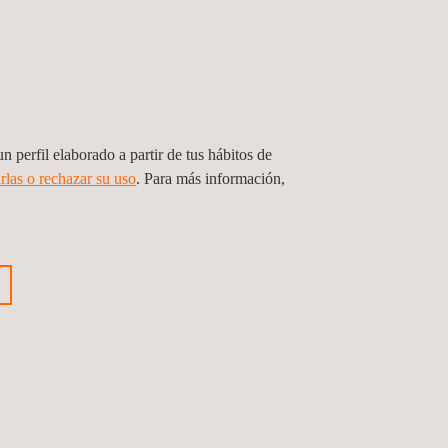
026, la Comisión Europea presentó una propuesta
 certificación europeos, reforzar el papel de
tes para que ENISA prepare esquemas tras una
 de ciberseguridad de la UE. También introduce
oyar el cumplimiento de otros requisitos legales.
n perfil elaborado a partir de tus hábitos de
rlas o rechazar su uso
. Para más información,
te, ya que es el primer esquema plenamente
n de productos TIC y se espera que reduzca la
autoridades públicas como un paso clave hacia un
e del EUCC, incluyendo los procesos de
í como su interacción con los esquemas nacionales
e Estados miembros y la alineación con marcos