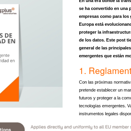
En una era donde la trans
se ha convertido en una 
empresas como para los 
Europa está evolucionand
proteger la infraestructur
de los datos. Este post t
general de las principale
emergentes que están mo
1. Reglamento
Con las próximas normativ
pretende establecer un marc
futuros y proteger a la co
tecnologías emergentes. Va
instrumentos legales dispon