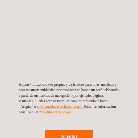
ausencia de fuego. El marcado CE sólo se aplica cuando existe
una norma armonizada que regula las características de los
productos en su uso habitual.
Por el momento, el marcado CE sólo se aplica a las puertas
peatonales exteriores (EN 14351-1) y a las puertas y portones
industriales, comerciales y de garaje (EN 13241). Las puertas
interiores para peatones deben esperar a que se publique la
norma armonizada EN 14351-2, actualmente en fase de
proyecto.
Applus+ utiliza cookies propias y de terceros para fines analíticos y
Lee el artículo completo (en inglés)
para mostrarte publicidad personalizada en base a un perfil elaborado
a partir de tus hábitos de navegación (por ejemplo, páginas
visitadas). Puedes aceptar todas las cookies pulsando el botón
“Aceptar” o
configurarlas o rechazar su uso
. Para más información,
consulta nuestra
Política de Cookies
. ​
Aceptar