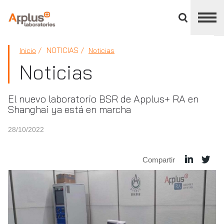
Cerrar
panel
de
APPLUS+
división
NOTICIAS
Inicio
Noticias
Noticias
El nuevo laboratorio BSR de Applus+ RA en
Shanghai ya está en marcha
28/10/2022
Compartir