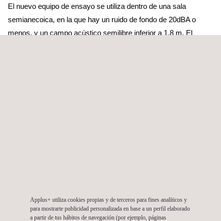
El nuevo equipo de ensayo se utiliza dentro de una sala
semianecoica, en la que hay un ruido de fondo de 20dBA o
menos, y un campo acústico semilibre inferior a 1,8 m. El
agitador cuenta con una mesa de vibración AKE de bajo ruido,
con un empuje de 11KN. Su fuente de excitación funciona con
un ruido de fondo no superior a 30dBA. Además, la encimera de
fibra de carbono de la máquina también puede minimizar la
pérdida de empuje.
Por último, pero no menos importante, otro atributo interesante
es que el agitador es capaz de proporcionar vibraciones
sinusoidales, aleatorias y de espectro de trayectoria,
cumpliendo la mayoría de las normas y requisitos
de una
gran parte de los OEM. El sistema de adquisición y análisis es
HEAD, referente en el sector.
Applus+ utiliza cookies propias y de terceros para fines analíticos y
El nuevo laboratorio de BSR podrá ofrecer a nuestros clientes
para mostrarte publicidad personalizada en base a un perfil elaborado
a partir de tus hábitos de navegación (por ejemplo, páginas