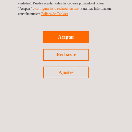
de China la cuantificación periódica del ruido, la evaluación del
visitadas). Puedes aceptar todas las cookies pulsando el botón
ruido anómalo, el análisis personalizado del ruido anormal y el
“Aceptar” o
configurarlas o rechazar su uso
. Para más información,
consulta nuestra
Política de Cookies
. ​
análisis de la fuente de ruido.
Aceptar
Volver a noticias
Rechazar
Noticia anterior
Siguiente noticia
Ajustes
Síguenos