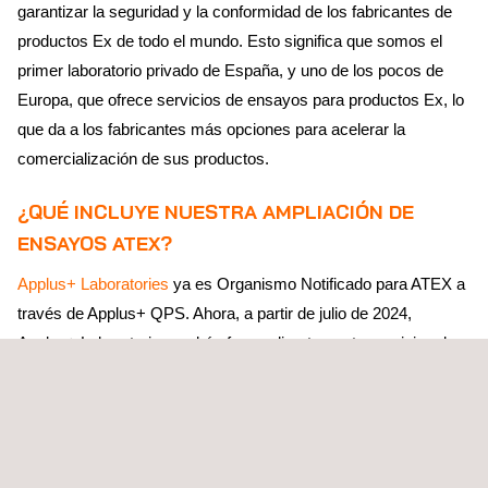
garantizar la seguridad y la conformidad de los fabricantes de
productos Ex de todo el mundo. Esto significa que somos el
primer laboratorio privado de España, y uno de los pocos de
Europa, que ofrece servicios de ensayos para productos Ex, lo
que da a los fabricantes más opciones para acelerar la
comercialización de sus productos.
¿QUÉ INCLUYE NUESTRA AMPLIACIÓN DE
ENSAYOS ATEX?
Applus+ Laboratories
ya es Organismo Notificado para ATEX a
través de Applus+ QPS. Ahora, a partir de julio de 2024,
Applus+ Laboratories podrá ofrecer directamente servicios de
ensayo y certificación a los fabricantes de equipos ATEX.
Con esta ampliación, ahora podemos racionalizar nuestros
servicios de Ensayo y Certificación, garantizando plazos de
entrega más rápidos y una mayor comodidad para nuestros