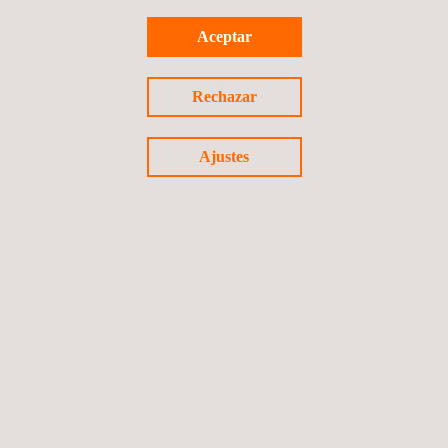
a través del Programa IECEx
La expansión de Applus+ Laboratories subraya su dedicación a
Aceptar
la seguridad, la calidad y la innovación. Para obtener más
información, visita nuestro sitio web o solicita un presupuesto.
Rechazar
Ajustes
Volver a noticias
Noticia anterior
Siguiente noticia
Síguenos