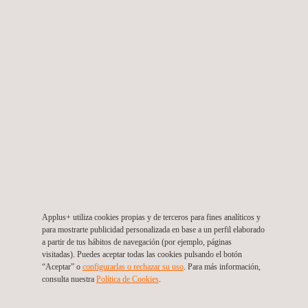
clientes.
¿POR QUÉ APROVECHAR LAS CAPACIDADES DE
ENSAYO ATEX DE APPLUS+ LABORATORIES?
Con esta ampliación, Applus+ Laboratories refuerza su posición
como proveedor mundial de equipos utilizados en atmósferas
explosivas. Esta ampliación de nuestras capacidades ATEX
significa que podemos ofrecer nuestros servicios de
certificación para productos Ex en múltiples regiones, entre
ellas:
Acceso al mercado de EE.UU. y Canadá:
Certificación
Applus+ utiliza cookies propias y de terceros para fines analíticos y
para mostrarte publicidad personalizada en base a un perfil elaborado
Hazloc
a partir de tus hábitos de navegación (por ejemplo, páginas
Acceso al mercado de la UE:
Marcado CE / Directiva ATEX
visitadas). Puedes aceptar todas las cookies pulsando el botón
“Aceptar” o
configurarlas o rechazar su uso
. Para más información,
UK:
UKCA / UKEX
consulta nuestra
Política de Cookies
. ​
Internacional:
Certificación local rápida en más de 30 países