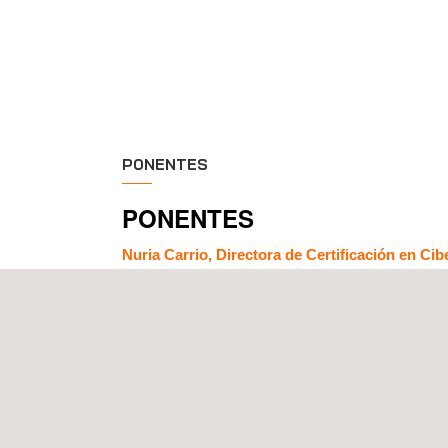
PONENTES
PONENTES
Nuria Carrio, Directora de Certificación en C
Nuria está especializada en evaluaciones de segu
en tecnologías como tarjetas inteligentes, eleme
conocimiento exhaustivo de metodologías de eva
vulnerabilidades.
Actualmente, lidera el equipo técnico para lograr