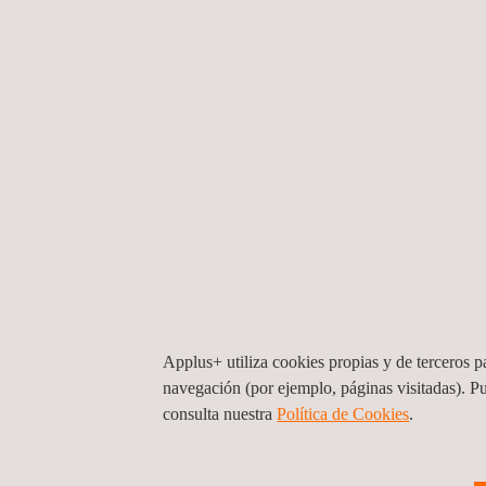
Roger Riera, Responsable Técnico en Applus
Roger está especializado en evaluaciones de segu
alta seguridad como tarjetas inteligentes y ele
como estándares de nivel inferior como PSA y SES
Actualmente, apoya al equipo técnico para lograr
CRA, que asesora a la Comisión Europea sobre s
MODERADOR
Applus+ utiliza cookies propias y de terceros pa
Jose Ruiz, Director de la Unidad de Negocio 
navegación (por ejemplo, páginas visitadas). P
Jose Francisco Ruiz Gualda, licenciado en inform
consulta nuestra
Política de Cookies
. ​
distintos estándares como CC, FIPS 140-3, LINCE,