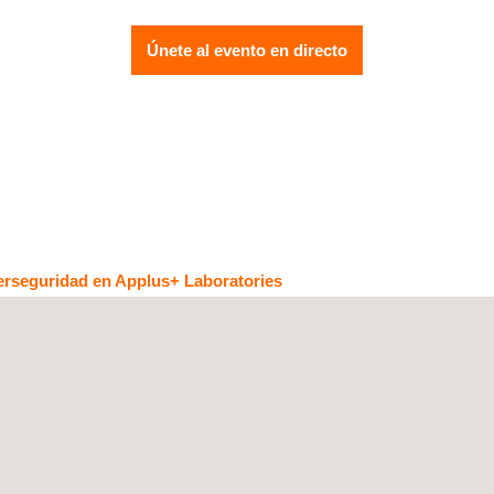
Únete al evento en directo
iberseguridad en Applus+ Laboratories
ridad de hardware y cuenta con una amplia carrera de más de 14 año
ntos seguros, Entornos de Ejecución Confiable (TEE) y otras solucio
luación de alto nivel como Common Criteria y EMVCo, estándares, m
 el cumplimiento de los estándares europeos emergentes en cibersegu