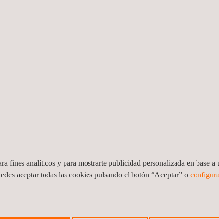
+ Laboratories & Miembro del Grupo de Expertos CRA
ridad de hardware y tiene más de 10 años de experiencia en el sect
mentos seguros. Su conocimiento abarca metodologías de evaluación 
IP, junto con métodos de ataque y evaluación de vulnerabilidades.
 el cumplimiento de los estándares europeos emergentes en ciberseg
u implementación.
ra fines analíticos y para mostrarte publicidad personalizada en base a u
de Ciberseguridad en Applus+ Laboratories
uedes aceptar todas las cookies pulsando el botón “Aceptar” o
configura
ática por la Universidad de Granada, cuenta con más de 17 años de ex
 SESIP y otros. Jose ha trabajado como evaluador, tester, consultor