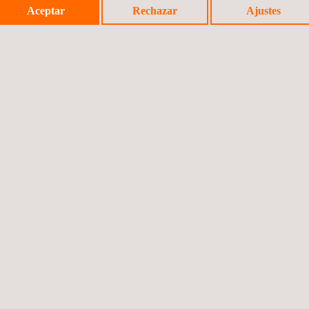
gocio de Ciberseguridad en Applus+ Laboratories. Anteriormente fue 
Aceptar
Rechazar
Ajustes
evado a participar como ponente y director de programa en diversas 
“IACS Cybersecurity certification” y miembro del SCCG (Stakeholder C
ridad en diferentes estándares y tecnologías (tarjetas inteligentes, 
Evento a