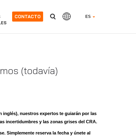
CONTACTO
S
ES
LES
mos (todavía)
 inglés), nuestros expertos te guiarán por las
las incertidumbres y las zonas grises del CRA.
rse.
Simplemente
reserva la fecha
y
únete al