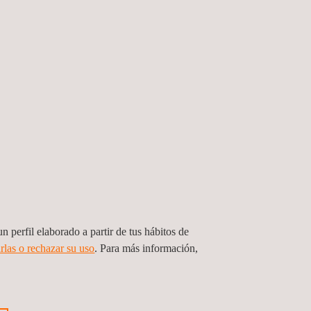
or. Posee una gran experiencia en tecnologías de
de alto nivel como Common Criteria y EMVCo, así
uridad y es miembro del Grupo de Expertos de la
n perfil elaborado a partir de tus hábitos de
rlas o rechazar su uso
. Para más información,
periencia en certificación de ciberseguridad bajo
 y gerente de laboratorio CC.