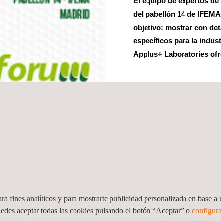
El equipo de expertos de
del pabellón 14 de IFEMA
objetivo: mostrar con det
específicos para la indust
Applus+ Laboratories ofre
Fecha de inicio:
05/10/
Fecha de finalización:
0
Ciudad:
Madrid
País:
Comunidad de Mad
Web del evento:
https:
ra fines analíticos y para mostrarte publicidad personalizada en base a u
uedes aceptar todas las cookies pulsando el botón “Aceptar” o
configura