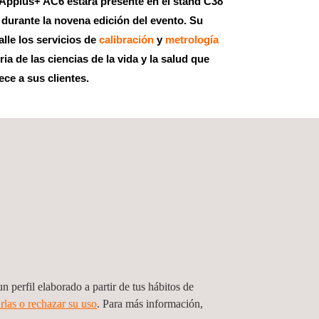
 Applus+ AC6 estará presente en el stand C38
 durante la novena edición del evento. Su
alle los servicios de
calibración
y
metrología
ria de las ciencias de la vida y la salud que
ce a sus clientes.
2022
6/10/2022
rid
//www.farmaforum.es/
n perfil elaborado a partir de tus hábitos de
rlas o rechazar su uso
. Para más información,