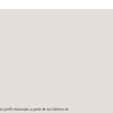
ulos criptográficos, desde los principales
ionero en la automatización de ensayos, tanto
ip Security.
 seguridad criptográfica.
el Laboratorio de Pruebas de Criptografía y
n perfil elaborado a partir de tus hábitos de