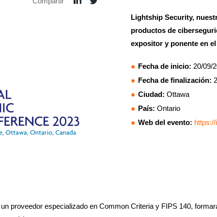
Compartir
Lightship Security, nuest
productos de ciberseguri
expositor y ponente en e
Fecha de inicio:
20/09/
Fecha de finalización:
2
Ciudad:
Ottawa
País:
Ontario
Web del evento:
https:/
, un proveedor especializado en Common Criteria y FIPS 140, formará