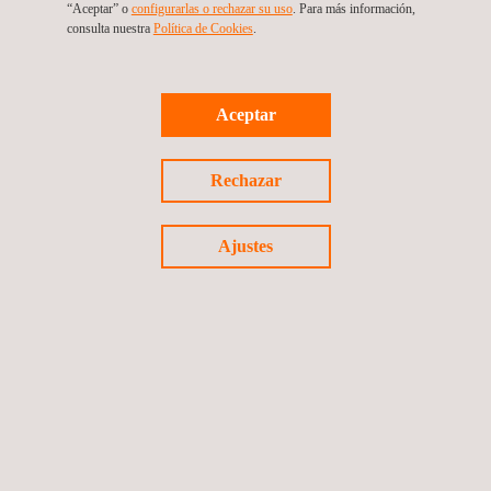
ampliando sus capacidades técnicas para proveer servicios de
“Aceptar” o
configurarlas o rechazar su uso
. Para más información,
consulta nuestra
Política de Cookies
. ​
la mayor calidad a nuestros clientes.
Aceptar
Volver a noticias
Rechazar
Noticia anterior
Siguiente noticia
Ajustes
Síguenos
©2026 Applus+