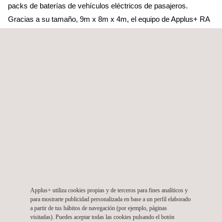
packs de baterías de vehículos eléctricos de pasajeros.
Gracias a su tamaño, 9m x 8m x 4m, el equipo de Applus+ RA
en Shanghai puede ensayar cualquier tipo de batería del
mercado para estos vehículos.
La cámara está equipada para ensayos de emisiones radiadas,
emisiones conducidas, emisiones de campo magnético,
inmunidad radiada (incluyendo radar pulse), inyección de
corriente de masas, inmunidad de campo magnético e
inmunidad radiada con transmisor portátil. En cuanto a los filtros
de potencia, la cámara está equipada hasta 1000V DC/ 300A y
380V AC / 63A para las unidades de potencia del producto, y
pueden aplicarse a todos los componentes de alta tensión de
los nuevos vehículos eléctricos.
Applus+ utiliza cookies propias y de terceros para fines analíticos y
A medida que se acelera el desarrollo de vehículos con formas
para mostrarte publicidad personalizada en base a un perfil elaborado
a partir de tus hábitos de navegación (por ejemplo, páginas
alternativas de energía, Applus+ Laboratories continúa
visitadas). Puedes aceptar todas las cookies pulsando el botón