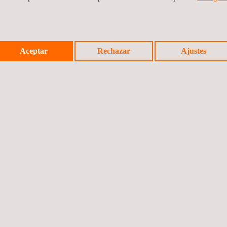
satisfacer una gran variedad de necesidades, desde la gestión de ac
sarrollo tecnológico, la digitalización y la actualización constant
Aceptar
Rechazar
Ajustes
Noticia a