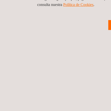
consulta nuestra
Política de Cookies
. ​
Ofrecemos una amplia cartera de soluciones para 
Applus+ mantenemos un firme compromiso con el de
requisitos reglamentarios.
Volver a noticias