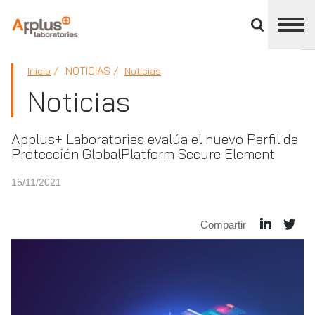
Cerrar
panel
de
APPLUS+
división
NOTICIAS
Inicio
Noticias
Noticias
Applus+ Laboratories evalúa el nuevo Perfil de
Protección GlobalPlatform Secure Element
15/11/2021
Compartir