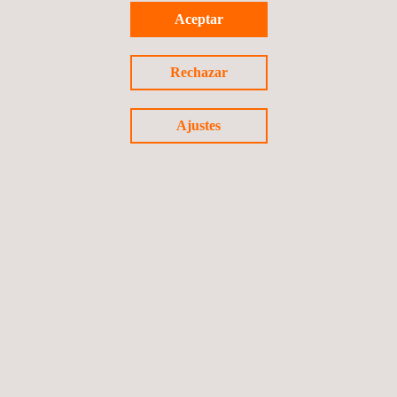
Josepmaria Roca, director de los laboratorios de ciberseguridad
Aceptar
e interoperabilidad, de Applus+ Laboratories.
Rechazar
Ajustes
Volver a noticias
Noticia anterior
Siguiente noticia
Síguenos