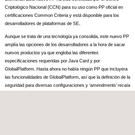
Criptológico Nacional (CCN) para su uso como PP oficial en
certificaciones Common Criteria y está disponible para los
desarrolladores de plataformas de SE.
Aunque se trata de una tecnología ya consolida, este nuevo PP
amplía las opciones de los desarrolladores a la hora de sacar
nuevos productos ya que engloba las diferentes
especificaciones requeridas por Java Card y por
GlobalPlatform. Hasta ahora no había ningún PP que incluyera
las funcionalidades de GlobalPlatform, así que la definición de la
seguridad para diversas configuraciones y ‘amendments’ recaía
sobre el propio desarrollador al preparar su Security Target. El
nuevo PP garantiza la estandarización y define el alcance
mínimo, lo que permite comparar dos evaluaciones de producto
con requisitos de Card Content Management.
El GlobalPlatform SE PP proporciona funcionalidades claves