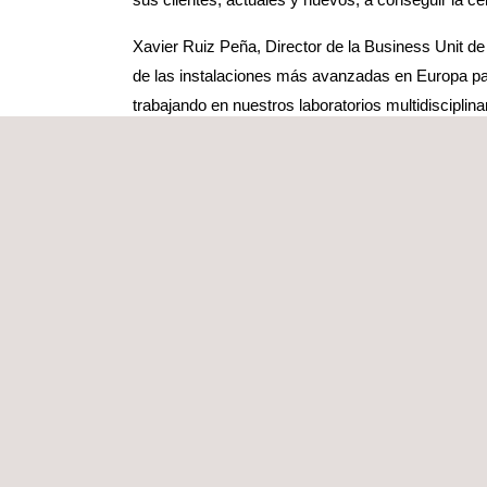
Xavier Ruiz Peña, Director de la Business Unit d
de las instalaciones más avanzadas en Europa pa
trabajando en nuestros laboratorios multidiscipl
internacionales, incluyendo Norte América y Orien
El acuerdo establece que Applus+ Laboratories rea
este acuerdo figuran:
Fire Tests for Building Materials - UL 263
Fire protective curtains to UL 10D
Through-Penetration Firestops to UL 1479 and
Fire Dampers to UL 555
Door Assemblies to UL 10B &UL10C
Smoke Dampers to UL 555s
Window Assemblies to UL 9 & EN 1364-1
Electrical circuit protective systems to UL 1724