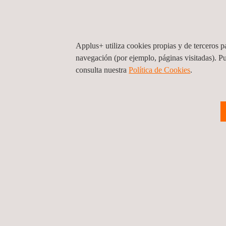
Vault and File Room Doors to UL 155
Rapid Rise Fire Tests of Protection Materials fo
Applus+ utiliza cookies propias y de terceros pa
navegación (por ejemplo, páginas visitadas). P
consulta nuestra
Política de Cookies
. ​
Para mas información, contactar con
María de Sancha
maria.sancha@applus.com
Tel.:+34 691 250 977
Volver a noticias