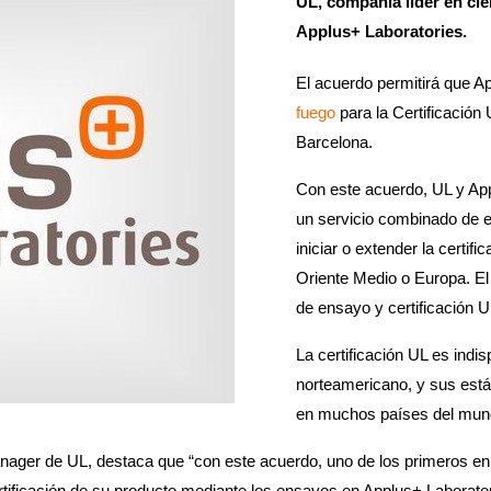
UL, compañía líder en ci
Applus+ Laboratories.
El acuerdo permitirá que A
fuego
para la Certificación 
Barcelona.
Con este acuerdo, UL y App
un servicio combinado de en
iniciar o extender la certi
Oriente Medio o Europa. El 
de ensayo y certificación 
La certificación UL es ind
norteamericano, y sus está
en muchos países del mundo
ger de UL, destaca que “con este acuerdo, uno de los primeros en
ertificación de su producto mediante los ensayos en Applus+ Laborator