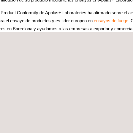
e Product Conformity de Applus+ Laboratories ha afirmado sobre el a
ra el ensayo de productos y es líder europeo en
ensayos de fuego
. 
inares en Barcelona y ayudamos a las empresas a exportar y comercia
te Medio mediante la certificación UL”.
lizará los servicios de ensayos requeridos por las certificaciones 
 EN 1366-3