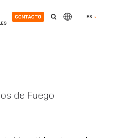
CONTACTO
S
ES
LES
yos de Fuego