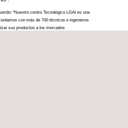
cuerdo: “Nuestro centro Tecnológico LGAI es una
Contamos con más de 700 técnicos e ingenieros
lizar sus productos a los mercados
UL-US y UL-EU. Entre los productos cubiertos por