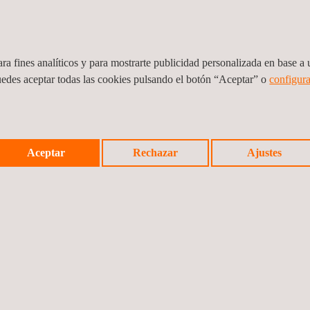
r Structural Steel to UL 1709
ra fines analíticos y para mostrarte publicidad personalizada en base a u
uedes aceptar todas las cookies pulsando el botón “Aceptar” o
configura
Aceptar
Rechazar
Ajustes
Noticia a