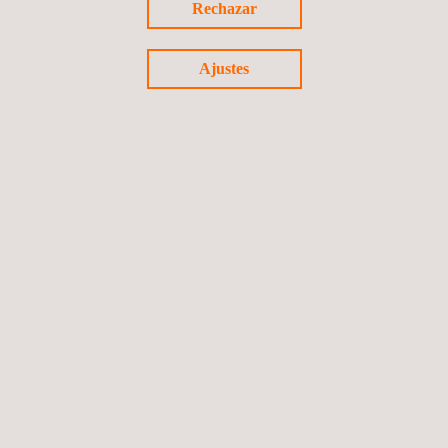
Rechazar
Ajustes
Volver a noticias
Noticia anterior
Siguiente noticia
Síguenos
©2026 Applus+
Política de privacidad
Política de cookies
Proceso de reclamación