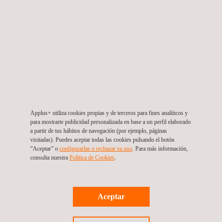
Applus+ Laboratories proporciona ensayos y evaluaciones para
soluciones de pago, incluyendo terminales, tarjetas inteligentes
y soluciones de pago por móvil. Nuestros laboratorios de
ensayos en Barcelona (España) y Shanghai (China) trabajan
conjuntamente para ofrecer soluciones de ensayos de
seguridad, funcionales y de interoperabilidad para
desarrolladores de todo el mundo.
Applus+ utiliza cookies propias y de terceros para fines analíticos y
ACERCA DE CHINA UNIONPAY
para mostrarte publicidad personalizada en base a un perfil elaborado
a partir de tus hábitos de navegación (por ejemplo, páginas
China UnionPay es el mayor sistema de pago de China, sus
visitadas). Puedes aceptar todas las cookies pulsando el botón
“Aceptar” o
configurarlas o rechazar su uso
. Para más información,
servicios de pago por móvil y en línea pueden utilizarse en más
consulta nuestra
Política de Cookies
. ​
de 180 países. Es uno de los miembros de EMVCo y ha
adoptado sus normas y especificaciones EMV a nivel de
hardware (Nivel 1), en el desarrollo de especificaciones a nivel
Aceptar
de aplicación (Nivel 2), al igual que otras marcas de pago.