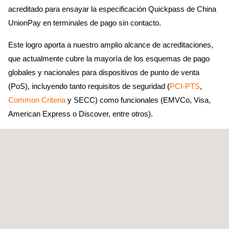
acreditado para ensayar la especificación Quickpass de China
UnionPay en terminales de pago sin contacto.
Este logro aporta a nuestro amplio alcance de acreditaciones,
que actualmente cubre la mayoría de los esquemas de pago
globales y nacionales para dispositivos de punto de venta
(PoS), incluyendo tanto requisitos de seguridad (
PCI-PTS
,
Common Criteria
y SECC) como funcionales (EMVCo, Visa,
American Express o Discover, entre otros).
Los clientes que elijan a nuestro laboratorio de TI podrán
obtener ofrecer un servicio completo en un
one-stop shop
para
llevar a cabo la mayoría de sus requisitos de ensayo, agilizar
sus plazos de certificación y cumplir con los plazos de
comercialización.
ACERCA DE APPLUS+
LABORATORIES