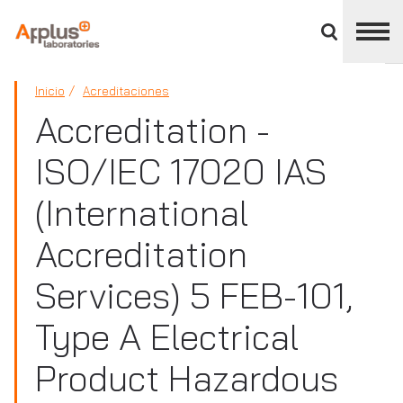
Cerrar
panel
de
APPLUS+
división
Inicio
Acreditaciones
Accreditation -
ISO/IEC 17020 IAS
(International
Accreditation
Services) 5 FEB-101,
Type A Electrical
Product Hazardous