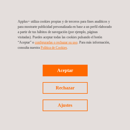
Locations Equipment
Site:
Market Access USA/CANADA
Applus+ utiliza cookies propias y de terceros para fines analíticos y
para mostrarte publicidad personalizada en base a un perfil elaborado
a partir de tus hábitos de navegación (por ejemplo, páginas
visitadas). Puedes aceptar todas las cookies pulsando el botón
“Aceptar” o
configurarlas o rechazar su uso
. Para más información,
consulta nuestra
Política de Cookies
. ​
Síguenos
Aceptar
©2026 Applus+
Rechazar
Política de privacidad
Ajustes
Política de cookies
Proceso de reclamación