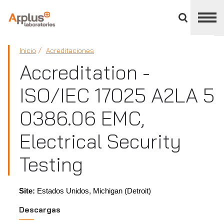
Cerrar
panel
de
APPLUS+
división
Inicio
Acreditaciones
Accreditation -
ISO/IEC 17025 A2LA 5
0386.06 EMC,
Electrical Security
Testing
Site:
Estados Unidos, Michigan (Detroit)
Descargas