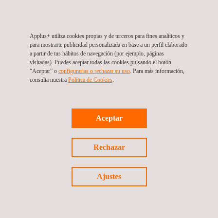
Certificado
Applus+ utiliza cookies propias y de terceros para fines analíticos y
para mostrarte publicidad personalizada en base a un perfil elaborado
a partir de tus hábitos de navegación (por ejemplo, páginas
visitadas). Puedes aceptar todas las cookies pulsando el botón
“Aceptar” o
configurarlas o rechazar su uso
. Para más información,
Síguenos
consulta nuestra
Política de Cookies
. ​
Aceptar
©2026 Applus+
Política de privacidad
Rechazar
Política de cookies
Proceso de reclamación
Ajustes