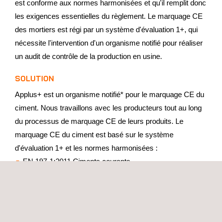
est conforme aux normes harmonisées et qu'il remplit donc
les exigences essentielles du règlement. Le marquage CE
des mortiers est régi par un système d'évaluation 1+, qui
nécessite l'intervention d'un organisme notifié pour réaliser
un audit de contrôle de la production en usine.
SOLUTION
Applus+ est un organisme notifié* pour le marquage CE du
ciment. Nous travaillons avec les producteurs tout au long
du processus de marquage CE de leurs produits. Le
marquage CE du ciment est basé sur le système
d'évaluation 1+ et les normes harmonisées :
EN 197-1:2011 Ciments courants
EN 14216:2004 Ciments spéciaux à très basse
température
EN 197-4:2004 Ciments de haut fourneau à faible
résistance initiale