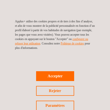
Déclaration de performance du ciment (fabricant)
Marquage CE et étiquetage du ciment (fabricant)
Applus+ a plus de 100 ans d'expérience dans l'industrie de
Applus+ utilise des cookies propres et de tiers à des fins d’analyse,
la construction. Nous effectuons des processus de
et afin de vous montrer de la publicité personnalisée en fonction d’un
profil élaboré à partir de vos habitudes de navigation (par exemple,
certification et des milliers d'essais sur de nombreux
les pages que vous avez visitées). Vous pouvez accepter tous les
produits de construction.
cookies en appuyant sur le bouton "Accepter" ou
configurer ou
refuser leur utilisation
. Consultez notre
Politique de cookies
pour
plus d'informations.
*Applus+ est la marque commerciale de LGAI
Technological Center S.A., organisme notifié nº 370.
AVANTAGES
Accepter
Applus+, un guichet unique pour vos essais de
caractérisation et vos audits de contrôle de la production
en usine
Rejeter
Meilleur contrôle de votre produit et de votre processus,
ainsi que réduction des coûts de non-qualité.
Paramètres