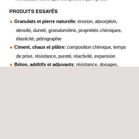
PRODUITS ESSAYÉS
Granulats et pierre naturelle
: érosion, absorption,
densité, dureté, granulométrie, propriétés chimiques,
élasticité, pétrographie
Ciment, chaux et plâtre
: composition chimique, temps
de prise, résistance, pureté, réactivité, expansion
Béton, additifs et adjuvants
: résistance, dosages,
capacités des additifs et adjuvants, élasticité, fluage
sous charge, rétraction, expansion, modules,
composition chimique
Acier, profilés, câbles et structures
: résistance à la
traction, résistance au cisaillement, résistance à la
torsion, essais dynamiques, vibrations, corrosion,
passivation, analyse médico-légale des dommages
Bois naturel, stratifié et aggloméré
: compression,