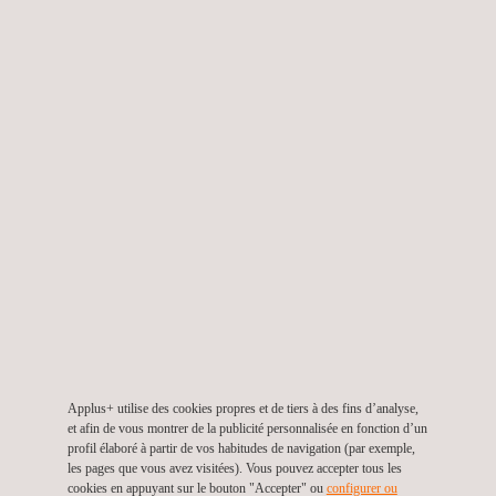
traction, adhésion, changements de volume, impact,
dureté, module d'élasticité
Éléments de maçonnerie
: compression, absorption,
dimensions, élasticité, résistance au glissement,
expansion, flexion, isolation thermique, résistance au
feu
Fenêtres et cloisons
: résistance à la flexion, impact,
cisaillement par poinçonnement, isolation thermique et
acoustique
Garde-corps
: Caractéristiques dimensionnelles, flexion,
impact
Murs et enceintes
: sécurité des utilisateurs, impact,
flexion, résistance au feu, isolation acoustique, joints de
fenêtres, de portes et de lucarnes
Applus+ utilise des cookies propres et de tiers à des fins d’analyse,
et afin de vous montrer de la publicité personnalisée en fonction d’un
Sols et plafonds
: résistance à la flexion, impact,
profil élaboré à partir de vos habitudes de navigation (par exemple,
résistance au feu, résistance au glissement
les pages que vous avez visitées). Vous pouvez accepter tous les
cookies en appuyant sur le bouton "Accepter" ou
configurer ou