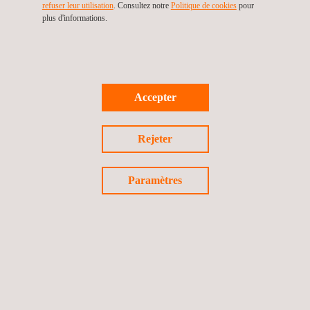
refuser leur utilisation
. Consultez notre
Politique de cookies
pour
plus d'informations.
Accepter
Rejeter
Paramètres
La sécurité d'un système IoT va au-delà de la
protection de chacun des appareils qui le composent.