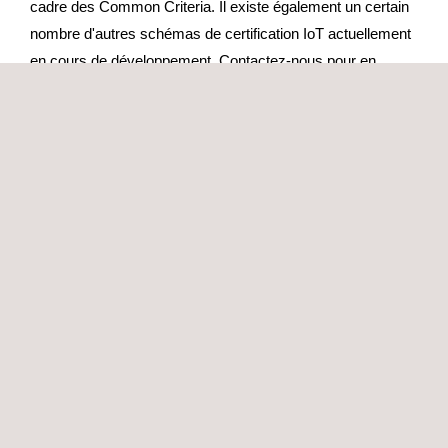
cadre des Common Criteria. Il existe également un certain
nombre d'autres schémas de certification IoT actuellement
en cours de développement. Contactez-nous pour en
savoir plus sur ces nouveaux schémas.
Évaluations indépendantes de la cybersécurité :
Bien conscients de la grande variété d'applications qui
existent dans le domaine de l'IoT, nos experts peuvent
créer une évaluation adaptée aux particularités du produit
en question, en tenant compte de la nature du produit, du
type de solution IoT dont il est destiné à faire partie et du
type de données qu'il traitera. Une ampoule intelligente, une
passerelle qui gère le système d'éclairage d'un hôtel et le
compteur intelligent d'une compagnie d'électricité ne
présentent pas tous la même criticité. Nos évaluations
portent sur les aspects suivants, mais sont toujours
adaptées aux besoins du client :