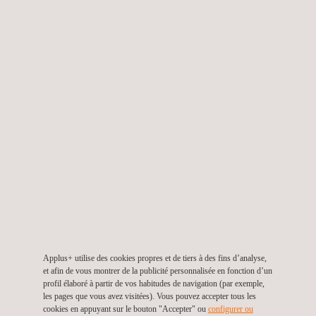
directrices et évaluation de la sécurité de l'IoT).
OWASP IoT Top 10
Code de pratique pour la sécurité de l'IdO des
consommateurs
Recommandations de base de l'ENISA en matière de
sécurité pour l'IoT.
N'hésitez pas à prendre contact avec Applus+ Laboratories
pour une évaluation conforme à l'une de ces
méthodologies/guides.
ÉVALUATIONS DE LA
CYBERSÉCURITÉ DES SYSTÈMES
IOT
Applus+ utilise des cookies propres et de tiers à des fins d’analyse,
et afin de vous montrer de la publicité personnalisée en fonction d’un
profil élaboré à partir de vos habitudes de navigation (par exemple,
les pages que vous avez visitées). Vous pouvez accepter tous les
cookies en appuyant sur le bouton "Accepter" ou
configurer ou