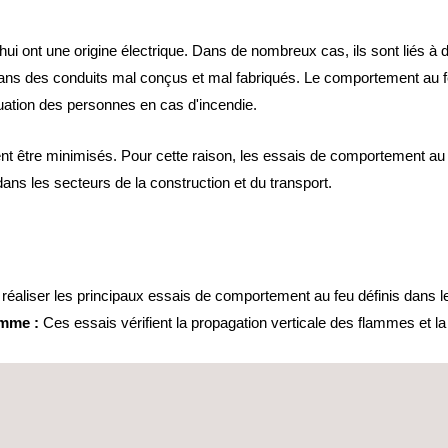
ui ont une origine électrique. Dans de nombreux cas, ils sont liés à 
ns des conduits mal conçus et mal fabriqués. Le comportement au fe
acuation des personnes en cas d'incendie.
ent être minimisés. Pour cette raison, les essais de comportement au
ans les secteurs de la construction et du transport.
réaliser les principaux essais de comportement au feu définis dans l
amme :
Ces essais vérifient la propagation verticale des flammes et l
u :
Ces essais vérifient la propagation du feu dans un câble lorsqu'il
placés en position verticale et avec une ventilation forcée. Après l'a
n.