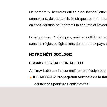
De nombreux incendies qui se produisent aujourd'h
connexions, des appareils électriques ou même da
en considération pour garantir la sécurité et l'év
Le risque zéro n'existe pas, mais ses effets peuv
dans les règles et législations de nombreux pays d
NOTRE MÉTHODOLOGIE
ESSAIS DE RÉACTION AU FEU
Applus+ Laboratories est entièrement équipé pour 
IEC 60332-1-2 Propagation verticale de la fl
gouttelettes/particules enflammées.
IEC 60332-3-21/22/23/24/25 Propagation du fe
flamme est appliquée sur un ensemble de câbles 
de limiter la propagation jusqu'à l'auto-extinctio