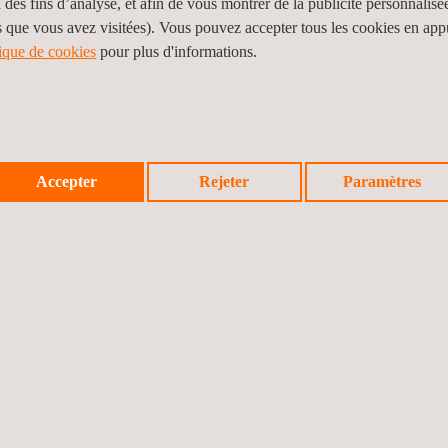
ropagation verticale de la flamme.
 des fins d’analyse, et afin de vous montrer de la publicité personnalisé
s que vous avez visitées). Vous pouvez accepter tous les cookies en ap
tique de cookies
pour plus d'informations.
 domaine des essais, de l'inspection et de la certification en matièr
e et opérant dans plus de 70 pays. Nos experts étudient chaque projet 
et d'identifier les modèles à choisir comme échantillon d'essai afin d
Accepter
Rejeter
Paramètres
on de l'usine.