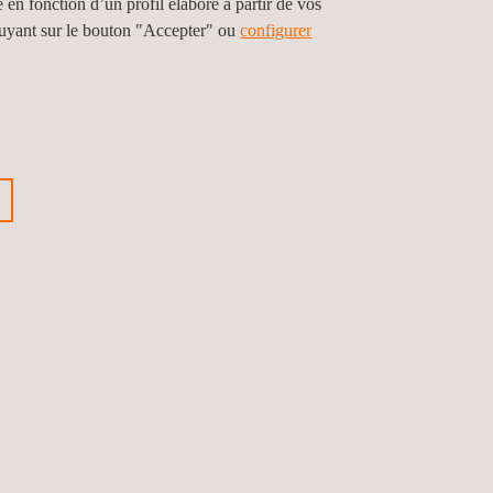
e en fonction d’un profil élaboré à partir de vos
puyant sur le bouton "Accepter" ou
configurer
e d'incendie. Il compte plus de 18 700 employés
afin d'identifier la voie la plus optimale jusqu'à
e maximiser le nombre de modèles certifiés avec le